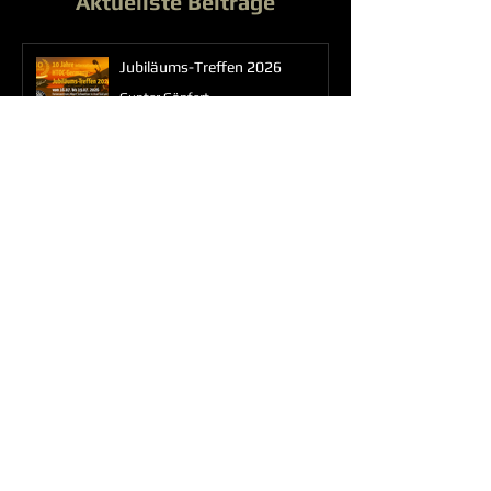
Aktuellste Beiträge
Jubiläums-Treffen 2026
Gunter Göpfert
vor 4 Tagen
11. HTOC Jahrestreffen in Bebra
Olaf Bohling
26. Juli
Treffen „Wilder Süden“ –
14.05.-17.05.2026
Gunter Göpfert
22. Mai
Aprilstammtisch „Wilder
Süden“ – 25.04.2026
Gunter Göpfert
26. Apr.