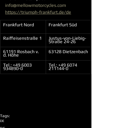
info@mellowmotorcycles.com
https://triumph-frankfurt.de/de
​Frankfurt Nord
Frankfurt Süd
Raiffeisenstraße 1
Justus-von-Liebig-
Straße 24-26
61191 Rosbach v. 
63128 Dietzenbach
d. Höhe
Tel.: +49 6003 
Tel.: +49 6074 
934890-0
211144-0
Tags:
DE