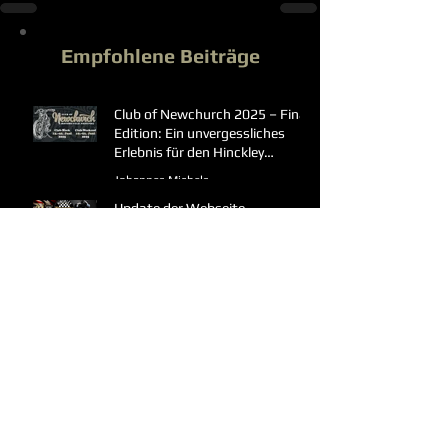
Empfohlene Beiträge
Club of Newchurch 2025 – Final
Edition: Ein unvergessliches
Erlebnis für den Hinckley
Triumph Owners Club Germany
Johannes Michels
23. Juni 2025
Update der Webseite
Johannes Michels
2. Juni 2025
Aktuellste Beiträge
Jubiläums-Treffen 2026
Gunter Göpfert