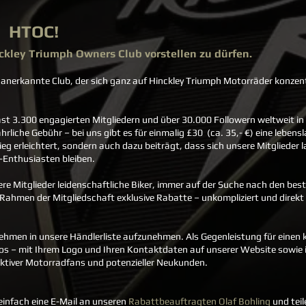
n HTOC!
ckley Triumph Owners Club vorstellen zu dürfen.
ph anerkannte Club, der sich ganz auf Hinckley Triumph Motorräder konzent
 fast 3.300 engagierten Mitgliedern und über 30.000 Followern weltweit i
ährliche Gebühr – bei uns gibt es für einmalig £30 (ca. 35,- €) eine lebens
eg erleichtert, sondern auch dazu beiträgt, dass sich unsere Mitglieder l
-Enthusiasten bleiben.
nsere Mitglieder leidenschaftliche Biker, immer auf der Suche nach den 
m Rahmen der Mitgliedschaft exklusive Rabatte – unkompliziert und direk
ehmen in unsere Händlerliste aufzunehmen. Als Gegenleistung für einen k
los – mit Ihrem Logo und Ihren Kontaktdaten auf unserer Website sowie 
 aktiver Motorradfans und potenzieller Neukunden.
 einfach eine E-Mail an unseren
Rabattbeauftragten Olaf Bohling
und teil