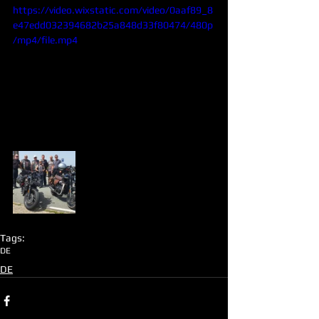
https://video.wixstatic.com/video/0aaf89_8
e47edd032394682b25a848d33f80474/480p
/mp4/file.mp4
Tags:
DE
DE