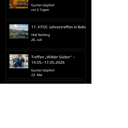
Gunter Göpfert
vor 6 Tagen
11. HTOC Jahrestreffen in Bebra
Olaf Bohling
26. Juli
Treffen „Wilder Süden“ –
14.05.-17.05.2026
Gunter Göpfert
22. Mai
Aprilstammtisch „Wilder
Süden“ – 25.04.2026
Gunter Göpfert
26. Apr.
Neu-Eröffnung von Triumph
Bocholt